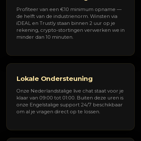
Profiteer van een €10 minimum opname —
de helft van de industrienorm. Winsten via
iDEAL en Trustly staan binnen 2 uur op je
rekening, crypto-stortingen verwerken we in
minder dan 10 minuten.
Lokale Ondersteuning
Onze Nederlandstalige live chat staat voor je
klaar van 09:00 tot 01:00. Buiten deze uren is
onze Engelstalige support 24/7 beschikbaar
om al je vragen direct op te lossen.