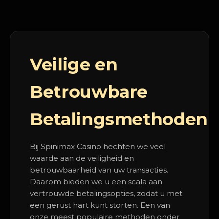
Veilige en
Betrouwbare
Betalingsmethoden
Bij Spinimax Casino hechten we veel
waarde aan de veiligheid en
betrouwbaarheid van uw transacties.
Daarom bieden we u een scala aan
vertrouwde betalingsopties, zodat u met
een gerust hart kunt storten. Een van
onze meest populaire methoden onder