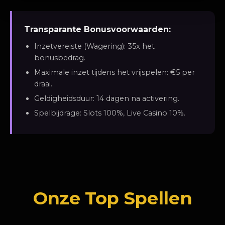
Transparante Bonusvoorwaarden:
Inzetvereiste (Wagering): 35x het
bonusbedrag.
Maximale inzet tijdens het vrijspelen: €5 per
draai.
Geldigheidsduur: 14 dagen na activering.
Spelbijdrage: Slots 100%, Live Casino 10%.
Onze Top Spellen