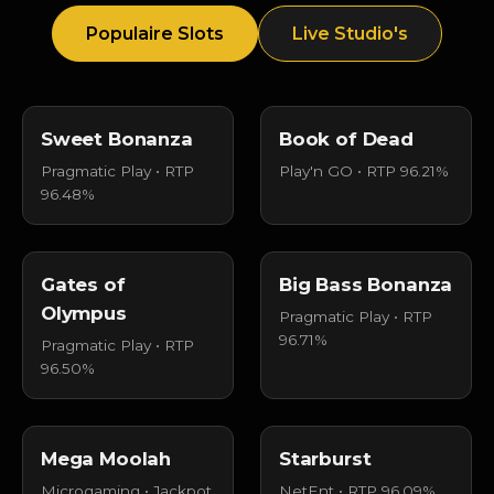
Populaire Slots
Live Studio's
Sweet Bonanza
Book of Dead
Pragmatic Play • RTP
Play'n GO • RTP 96.21%
96.48%
Gates of
Big Bass Bonanza
Olympus
Pragmatic Play • RTP
96.71%
Pragmatic Play • RTP
96.50%
Mega Moolah
Starburst
Microgaming • Jackpot
NetEnt • RTP 96.09%